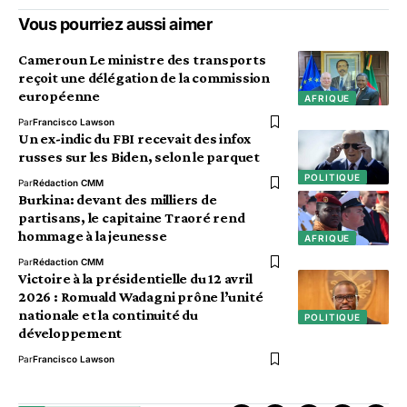
Vous pourriez aussi aimer
Cameroun Le ministre des transports
reçoit une délégation de la commission
européenne
AFRIQUE
Par
Francisco Lawson
Un ex-indic du FBI recevait des infox
russes sur les Biden, selon le parquet
POLITIQUE
Par
Rédaction CMM
Burkina: devant des milliers de
partisans, le capitaine Traoré rend
hommage à la jeunesse
AFRIQUE
Par
Rédaction CMM
Victoire à la présidentielle du 12 avril
2026 : Romuald Wadagni prône l’unité
nationale et la continuité du
POLITIQUE
développement
Par
Francisco Lawson