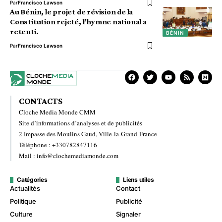
Par
Francisco Lawson
Au Bénin, le projet de révision de la
Constitution rejeté, l’hymne national a
retenti.
BÉNIN
Par
Francisco Lawson
CONTACTS
Cloche Media Monde CMM
Site d’informations d’analyses et de publicités
2 Impasse des Moulins Gaud, Ville-la-Grand France
Téléphone : +330782847116
Mail : info@clochemediamonde.com
Catégories
Liens utiles
Actualités
Contact
Politique
Publicité
Culture
Signaler