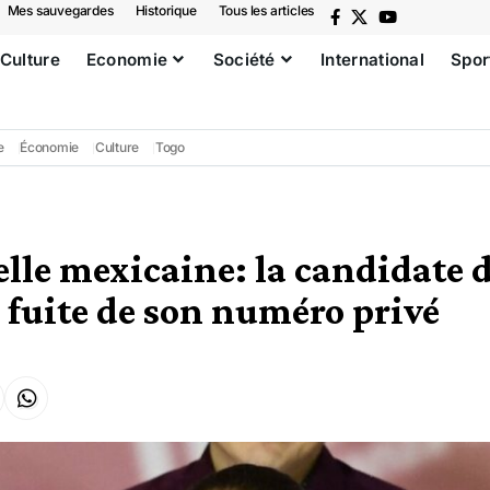
Mes sauvegardes
Historique
Tous les articles
Culture
Economie
Société
International
Spor
e
Économie
Culture
Togo
elle mexicaine: la candidate 
 fuite de son numéro privé