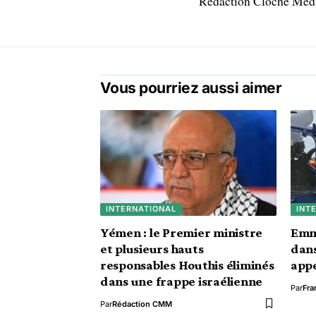
Rédaction Cloche Mé
Vous pourriez aussi aimer
INTERNATIONAL
INT
Yémen : le Premier ministre
Emm
et plusieurs hauts
dans
responsables Houthis éliminés
appe
dans une frappe israélienne
Par
Fra
Par
Rédaction CMM