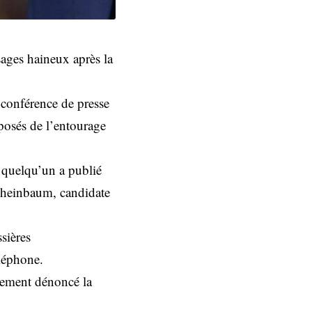
sages haineux après la
 conférence de presse
posés de l’entourage
e quelqu’un a publié
Sheinbaum, candidate
.
ssières
éléphone.
alement dénoncé la