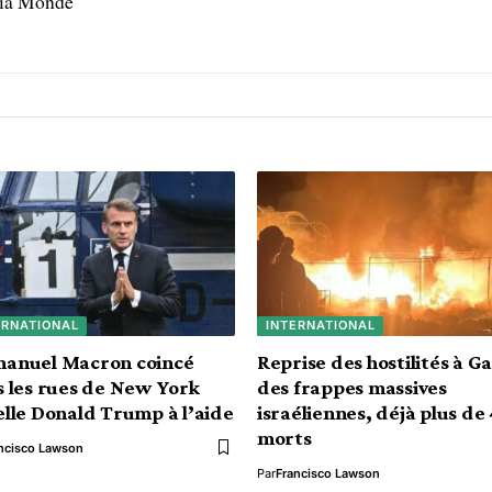
dia Monde
ERNATIONAL
INTERNATIONAL
anuel Macron coincé
Reprise des hostilités à Ga
 les rues de New York
des frappes massives
lle Donald Trump à l’aide
israéliennes, déjà plus de
morts
ncisco Lawson
Par
Francisco Lawson