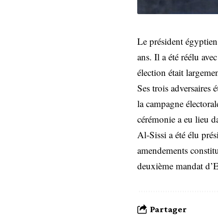
Le président égyptien
ans. Il a été réélu av
élection était largem
Ses trois adversaires 
la campagne électoral
cérémonie a eu lieu da
Al-Sissi a été élu pré
amendements constitut
deuxième mandat d’El-
Partager