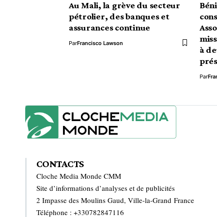
Au Mali, la grève du secteur
Béni
pétrolier, des banques et
cons
assurances continue
Asso
miss
Par
Francisco Lawson
à de
prés
Par
Fra
CONTACTS
Cloche Media Monde CMM
Site d’informations d’analyses et de publicités
2 Impasse des Moulins Gaud, Ville-la-Grand France
Téléphone : +330782847116