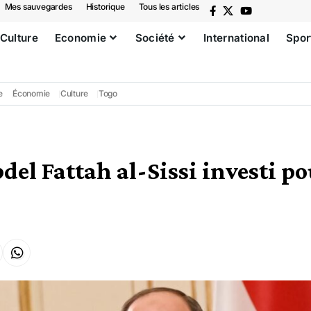
Mes sauvegardes
Historique
Tous les articles
Culture
Economie
Société
International
Spor
e
Économie
Culture
Togo
del Fattah al-Sissi investi p