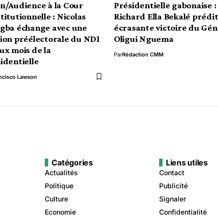
n/Audience à la Cour
Présidentielle gabonaise :
titutionnelle : Nicolas
Richard Ella Bekalé prédi
gba échange avec une
écrasante victoire du Gén
ion préélectorale du NDI
Oligui Nguema
ux mois de la
Par
Rédaction CMM
identielle
ncisco Lawson
Catégories
Liens utiles
Actualités
Contact
Politique
Publicité
Culture
Signaler
Economie
Confidentialité