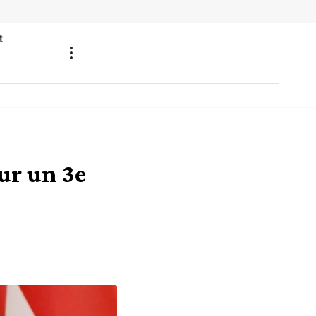
t
our un 3e