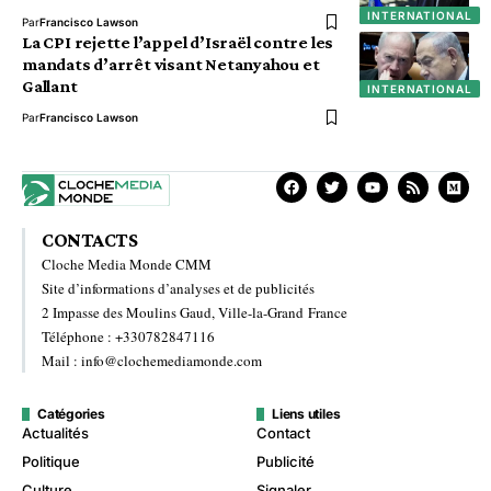
INTERNATIONAL
Par
Francisco Lawson
La CPI rejette l’appel d’Israël contre les
mandats d’arrêt visant Netanyahou et
Gallant
INTERNATIONAL
Par
Francisco Lawson
CONTACTS
Cloche Media Monde CMM
Site d’informations d’analyses et de publicités
2 Impasse des Moulins Gaud, Ville-la-Grand France
Téléphone : +330782847116
Mail : info@clochemediamonde.com
Catégories
Liens utiles
Actualités
Contact
Politique
Publicité
Culture
Signaler