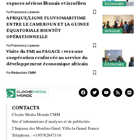
espaces aériens libanais et israélien
ÉCONOMIE
Par
Francisco Lawson
AFRIQUE/LIGNE FLUVIOMARITIME
ENTRE LE CAMEROUN ET LA GUINEE
ÉQUATORIALE BIENTÔT
AFRIQUE
OPÉRATIONNELLE
Par
Francisco Lawson
Visite du FMI au FAGACE : vers une
coopération renforcée au service du
développement économique africain
ÉCONOMIE
Par
Rédaction CMM
CONTACTS
Cloche Media Monde CMM
Site d’informations d’analyses et de publicités
2 Impasse des Moulins Gaud, Ville-la-Grand France
Téléphone : +330782847116