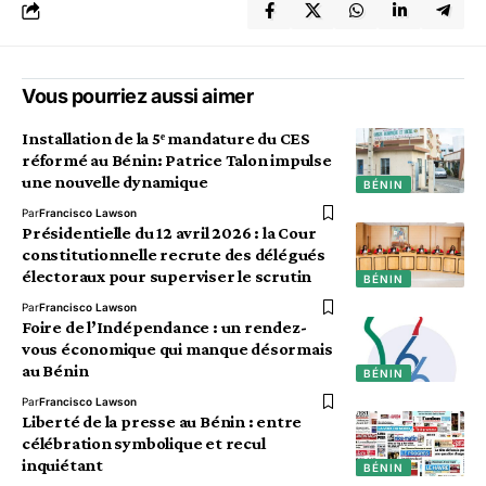
Vous pourriez aussi aimer
Installation de la 5ᵉ mandature du CES
réformé au Bénin: Patrice Talon impulse
une nouvelle dynamique
BÉNIN
Par
Francisco Lawson
Présidentielle du 12 avril 2026 : la Cour
constitutionnelle recrute des délégués
électoraux pour superviser le scrutin
BÉNIN
Par
Francisco Lawson
Foire de l’Indépendance : un rendez-
vous économique qui manque désormais
au Bénin
BÉNIN
Par
Francisco Lawson
Liberté de la presse au Bénin : entre
célébration symbolique et recul
inquiétant
BÉNIN