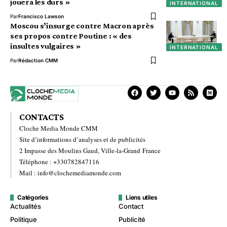
jouera les durs »
INTERNATIONAL
Par
Francisco Lawson
Moscou s’insurge contre Macron après
ses propos contre Poutine : « des
insultes vulgaires »
INTERNATIONAL
Par
Rédaction CMM
CONTACTS
Cloche Media Monde CMM
Site d’informations d’analyses et de publicités
2 Impasse des Moulins Gaud, Ville-la-Grand France
Téléphone : +330782847116
Mail : info@clochemediamonde.com
Catégories
Liens utiles
Actualités
Contact
Politique
Publicité