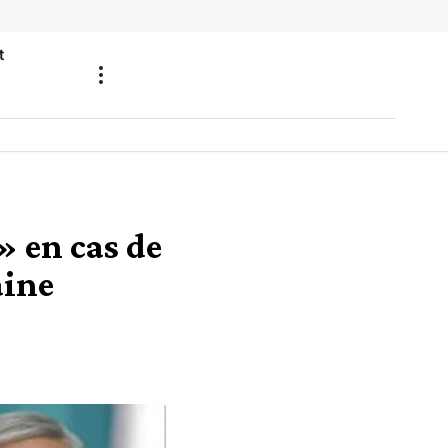
t
» en cas de
aine