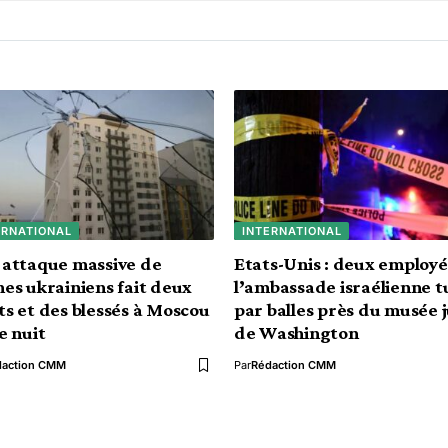
ERNATIONAL
INTERNATIONAL
attaque massive de
Etats-Unis : deux employé
es ukrainiens fait deux
l’ambassade israélienne t
s et des blessés à Moscou
par balles près du musée j
e nuit
de Washington
daction CMM
Par
Rédaction CMM