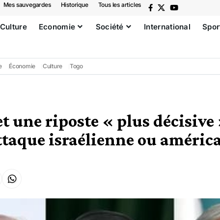
Mes sauvegardes
Historique
Tous les articles
Culture
Economie
Société
International
Spor
e
Économie
Culture
Togo
t une riposte « plus décisive 
ttaque israélienne ou améric