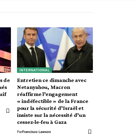
INTERNATIONAL
s de
Entretien ce dimanche avec
ués
Netanyahou, Macron
uif
réaffirme l’engagement
« indéfectible » de la France
pour la sécurité d’Israël et
insiste sur la nécessité d’un
cessez-le-feu à Gaza
Par
Francisco Lawson