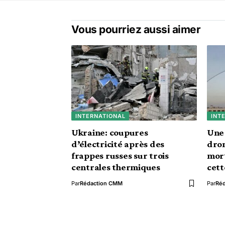
Vous pourriez aussi aimer
INTERNATIONAL
INT
Ukraine: coupures
Une 
d’électricité après des
dron
frappes russes sur trois
mort
centrales thermiques
cett
Par
Rédaction CMM
Par
Ré