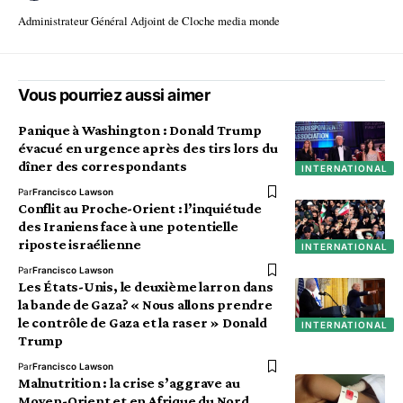
Administrateur Général Adjoint de Cloche media monde
Vous pourriez aussi aimer
Panique à Washington : Donald Trump
évacué en urgence après des tirs lors du
dîner des correspondants
INTERNATIONAL
Par
Francisco Lawson
Conflit au Proche-Orient : l’inquiétude
des Iraniens face à une potentielle
riposte israélienne
INTERNATIONAL
Par
Francisco Lawson
Les États-Unis, le deuxième larron dans
la bande de Gaza? « Nous allons prendre
le contrôle de Gaza et la raser » Donald
INTERNATIONAL
Trump
Par
Francisco Lawson
Malnutrition : la crise s’aggrave au
Moyen-Orient et en Afrique du Nord,