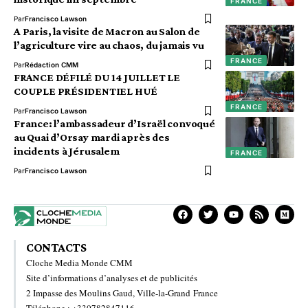
FRANCE
Par
Francisco Lawson
A Paris, la visite de Macron au Salon de
l’agriculture vire au chaos, du jamais vu
FRANCE
Par
Rédaction CMM
FRANCE DÉFILÉ DU 14 JUILLET LE
COUPLE PRÉSIDENTIEL HUÉ
FRANCE
Par
Francisco Lawson
France: l’ambassadeur d’Israël convoqué
au Quai d’Orsay mardi après des
incidents à Jérusalem
FRANCE
Par
Francisco Lawson
CONTACTS
Cloche Media Monde CMM
Site d’informations d’analyses et de publicités
2 Impasse des Moulins Gaud, Ville-la-Grand France