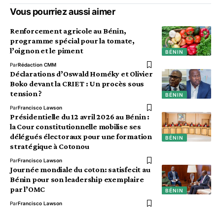
Vous pourriez aussi aimer
Renforcement agricole au Bénin,
programme spécial pour la tomate,
l’oignon et le piment
BÉNIN
Par
Rédaction CMM
Déclarations d’Oswald Homéky et Olivier
Boko devant la CRIET : Un procès sous
tension ?
BÉNIN
Par
Francisco Lawson
Présidentielle du 12 avril 2026 au Bénin :
la Cour constitutionnelle mobilise ses
délégués électoraux pour une formation
BÉNIN
stratégique à Cotonou
Par
Francisco Lawson
Journée mondiale du coton: satisfecit au
Bénin pour son leadership exemplaire
par l’OMC
BÉNIN
Par
Francisco Lawson