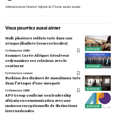
Administrateur Général Adjoint de Cloche media monde
Vous pourriez aussi aimer
Mali: plusieurs soldats tués dans une
attaque jihadiste (sources locales)
AFRIQUE
Par
Rédaction CMM
Sommet Corée-Afrique: Séoul veut
redynamiser ses relations avec le
continent
AFRIQUE
Par
Francisco Lawson
Burkina: des dizaines de musulmans tués
dans l’attaque d’une mosquée
AFRIQUE
Par
Rédaction CMM
APO Group confirme son leadership
africain en communication avec une
moisson exceptionnelle de distinctions
AFRIQUE
internationales