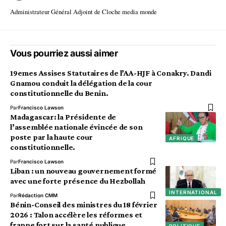
Administrateur Général Adjoint de Cloche media monde
Vous pourriez aussi aimer
19emes Assises Statutaires de l’AA-HJF à Conakry. Dandi
Gnamou conduit la délégation de la cour
constitutionnelle du Benin.
Par
Francisco Lawson
Madagascar: la Présidente de
l’assemblée nationale évincée de son
poste par la haute cour
AFRIQUE
constitutionnelle.
Par
Francisco Lawson
Liban : un nouveau gouvernement formé
avec une forte présence du Hezbollah
INTERNATIONAL
Par
Rédaction CMM
Bénin-Conseil des ministres du 18 février
2026 : Talon accélère les réformes et
frappe fort sur la santé publique