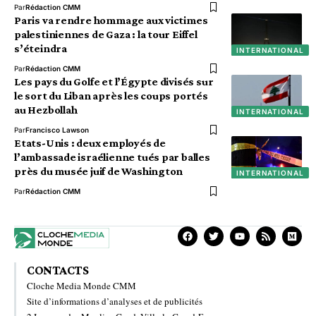
Par
Rédaction CMM
Paris va rendre hommage aux victimes
palestiniennes de Gaza : la tour Eiffel
s’éteindra
INTERNATIONAL
Par
Rédaction CMM
Les pays du Golfe et l’Égypte divisés sur
le sort du Liban après les coups portés
au Hezbollah
INTERNATIONAL
Par
Francisco Lawson
Etats-Unis : deux employés de
l’ambassade israélienne tués par balles
près du musée juif de Washington
INTERNATIONAL
Par
Rédaction CMM
CONTACTS
Cloche Media Monde CMM
Site d’informations d’analyses et de publicités