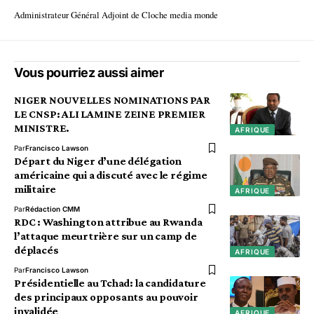
Administrateur Général Adjoint de Cloche media monde
Vous pourriez aussi aimer
NIGER NOUVELLES NOMINATIONS PAR
LE CNSP: ALI LAMINE ZEINE PREMIER
MINISTRE.
AFRIQUE
Par
Francisco Lawson
Départ du Niger d’une délégation
américaine qui a discuté avec le régime
militaire
AFRIQUE
Par
Rédaction CMM
RDC : Washington attribue au Rwanda
l’attaque meurtrière sur un camp de
déplacés
AFRIQUE
Par
Francisco Lawson
Présidentielle au Tchad: la candidature
des principaux opposants au pouvoir
invalidée
AFRIQUE