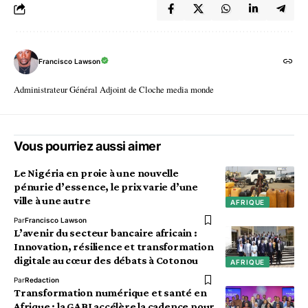
Francisco Lawson
Administrateur Général Adjoint de Cloche media monde
Vous pourriez aussi aimer
Le Nigéria en proie à une nouvelle
pénurie d’essence, le prix varie d’une
ville à une autre
AFRIQUE
Par
Francisco Lawson
L’avenir du secteur bancaire africain :
Innovation, résilience et transformation
digitale au cœur des débats à Cotonou
AFRIQUE
Par
Redaction
Transformation numérique et santé en
Afrique : la GABI accélère la cadence pour