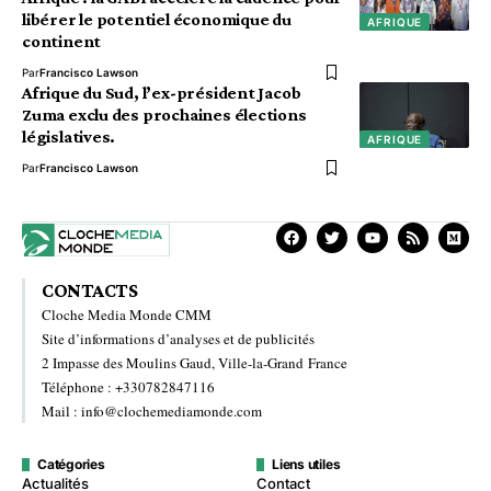
libérer le potentiel économique du
AFRIQUE
continent
Par
Francisco Lawson
Afrique du Sud, l’ex-président Jacob
Zuma exclu des prochaines élections
législatives.
AFRIQUE
Par
Francisco Lawson
CONTACTS
Cloche Media Monde CMM
Site d’informations d’analyses et de publicités
2 Impasse des Moulins Gaud, Ville-la-Grand France
Téléphone : +330782847116
Mail : info@clochemediamonde.com
Catégories
Liens utiles
Actualités
Contact