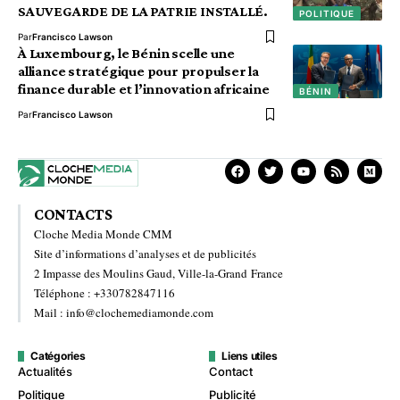
SAUVEGARDE DE LA PATRIE INSTALLÉ.
POLITIQUE
Par
Francisco Lawson
À Luxembourg, le Bénin scelle une
alliance stratégique pour propulser la
finance durable et l’innovation africaine
BÉNIN
Par
Francisco Lawson
CONTACTS
Cloche Media Monde CMM
Site d’informations d’analyses et de publicités
2 Impasse des Moulins Gaud, Ville-la-Grand France
Téléphone : +330782847116
Mail : info@clochemediamonde.com
Catégories
Liens utiles
Actualités
Contact
Politique
Publicité