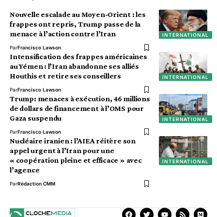
Nouvelle escalade au Moyen-Orient : les
frappes ont repris, Trump passe de la
menace à l’action contre l’Iran
INTERNATIONAL
Par
Francisco Lawson
Intensification des frappes américaines
au Yémen : l’Iran abandonne ses alliés
Houthis et retire ses conseillers
INTERNATIONAL
Par
Francisco Lawson
Trump: menaces à exécution, 46 millions
de dollars de financement à l’OMS pour
Gaza suspendu
INTERNATIONAL
Par
Francisco Lawson
Nucléaire iranien : l’AIEA réitère son
appel urgent à l’Iran pour une
« coopération pleine et efficace » avec
INTERNATIONAL
l’agence
Par
Rédaction CMM