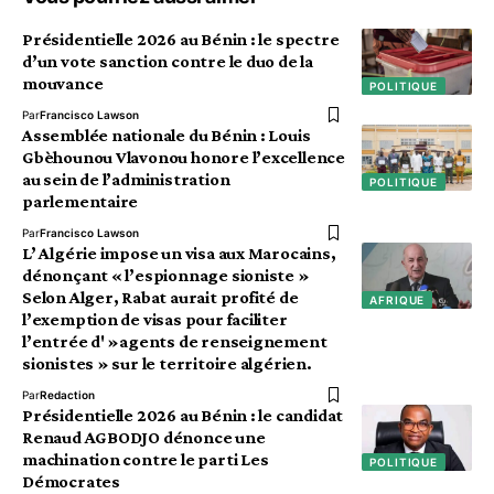
Présidentielle 2026 au Bénin : le spectre
d’un vote sanction contre le duo de la
mouvance
POLITIQUE
Par
Francisco Lawson
Assemblée nationale du Bénin : Louis
Gbèhounou Vlavonou honore l’excellence
au sein de l’administration
POLITIQUE
parlementaire
Par
Francisco Lawson
L’ Algérie impose un visa aux Marocains,
dénonçant « l’espionnage sioniste »
Selon Alger, Rabat aurait profité de
AFRIQUE
l’exemption de visas pour faciliter
l’entrée d' »agents de renseignement
sionistes » sur le territoire algérien.
Par
Redaction
Présidentielle 2026 au Bénin : le candidat
Renaud AGBODJO dénonce une
machination contre le parti Les
POLITIQUE
Démocrates