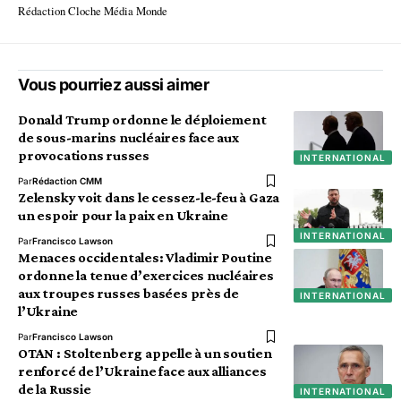
Rédaction Cloche Média Monde
Vous pourriez aussi aimer
Donald Trump ordonne le déploiement
de sous-marins nucléaires face aux
provocations russes
INTERNATIONAL
Par
Rédaction CMM
Zelensky voit dans le cessez-le-feu à Gaza
un espoir pour la paix en Ukraine
INTERNATIONAL
Par
Francisco Lawson
Menaces occidentales: Vladimir Poutine
ordonne la tenue d’exercices nucléaires
aux troupes russes basées près de
INTERNATIONAL
l’Ukraine
Par
Francisco Lawson
OTAN : Stoltenberg appelle à un soutien
renforcé de l’Ukraine face aux alliances
de la Russie
INTERNATIONAL