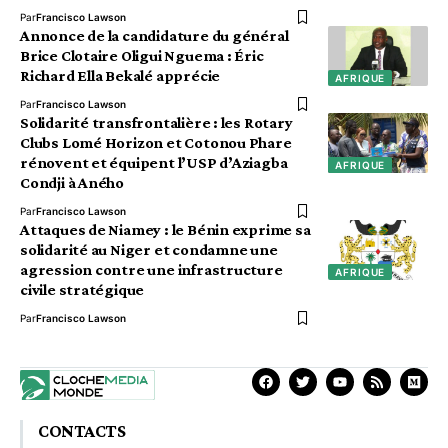
Par
Francisco Lawson
Annonce de la candidature du général
Brice Clotaire Oligui Nguema : Éric
Richard Ella Bekalé apprécie
AFRIQUE
Par
Francisco Lawson
Solidarité transfrontalière : les Rotary
Clubs Lomé Horizon et Cotonou Phare
rénovent et équipent l’USP d’Aziagba
AFRIQUE
Condji à Aného
Par
Francisco Lawson
Attaques de Niamey : le Bénin exprime sa
solidarité au Niger et condamne une
agression contre une infrastructure
AFRIQUE
civile stratégique
Par
Francisco Lawson
CONTACTS