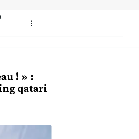
t
au ! » :
ing qatari