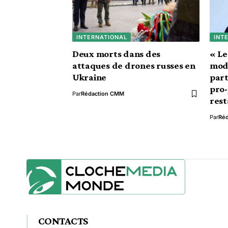
INTERNATIONAL
INT
Deux morts dans des
« Le
attaques de drones russes en
mode
Ukraine
part
pro-
Par
Rédaction CMM
res
Par
Ré
CONTACTS