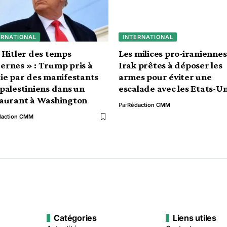
ERNATIONAL
INTERNATIONAL
 Hitler des temps
Les milices pro-iraniennes
rnes » : Trump pris à
Irak prêtes à déposer les
ie par des manifestants
armes pour éviter une
palestiniens dans un
escalade avec les Etats-Un
taurant à Washington
Par
Rédaction CMM
daction CMM
Catégories
Liens utiles