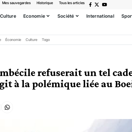
Mes sauvegardes
Historique
Tous les articles
Culture
Economie
Société
International
Spor
e
Économie
Culture
Togo
mbécile refuserait un tel cade
it à la polémique liée au Boe