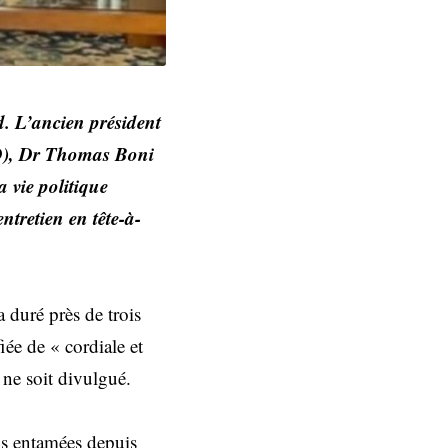
d. L’ancien président
LD), Dr Thomas Boni
 vie politique
tretien en tête-à-
 duré près de trois
iée de « cordiale et
 ne soit divulgué.
ons entamées depuis