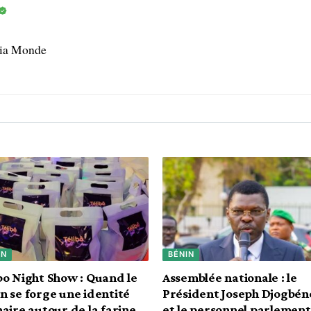
dia Monde
IN
BÉNIN
bo Night Show : Quand le
Assemblée nationale : le
n se forge une identité
Président Joseph Djogbén
naire autour de la farine
et le personnel parlement