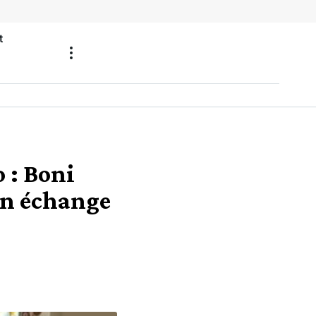
t
 : Boni
un échange