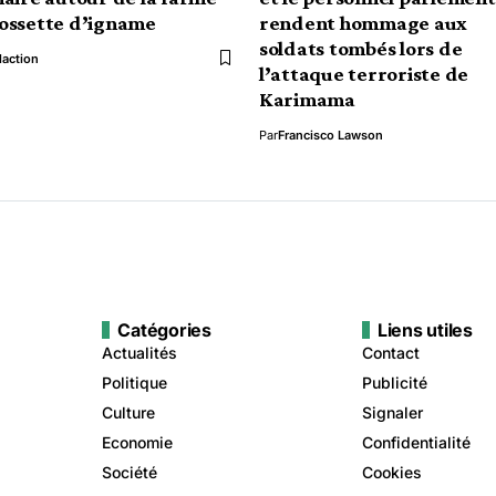
ossette d’igname
rendent hommage aux
soldats tombés lors de
action
l’attaque terroriste de
Karimama
Par
Francisco Lawson
Catégories
Liens utiles
Actualités
Contact
Politique
Publicité
Culture
Signaler
Economie
Confidentialité
Société
Cookies