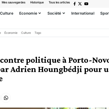
Mes sauvegardes
Historique
Tous les articles
Culture
Economie
Société
International
Spor
e
Économie
Culture
Togo
ontre politique à Porto-Novo
par Adrien Houngbédji pour 
e