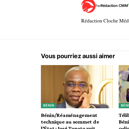
Rédaction CMM
Par
Rédaction Cloche Mé
Vous pourriez aussi aimer
BÉNIN
BÉN
Bénin/Réaménagement
Téli
technique au sommet de
Béni
l’État : José Tonato voit
culi