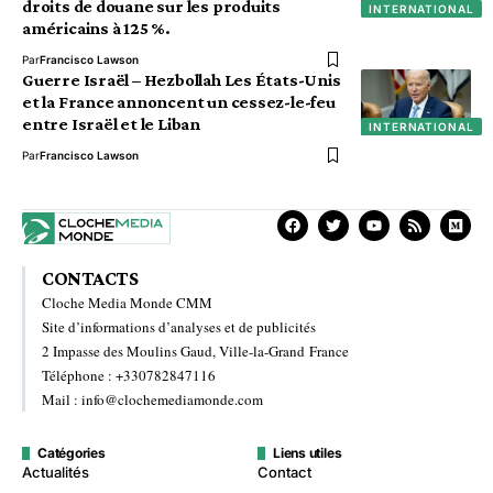
droits de douane sur les produits
INTERNATIONAL
américains à 125 %.
Par
Francisco Lawson
Guerre Israël – Hezbollah Les États-Unis
et la France annoncent un cessez-le-feu
entre Israël et le Liban
INTERNATIONAL
Par
Francisco Lawson
CONTACTS
Cloche Media Monde CMM
Site d’informations d’analyses et de publicités
2 Impasse des Moulins Gaud, Ville-la-Grand France
Téléphone : +330782847116
Mail : info@clochemediamonde.com
Catégories
Liens utiles
Actualités
Contact