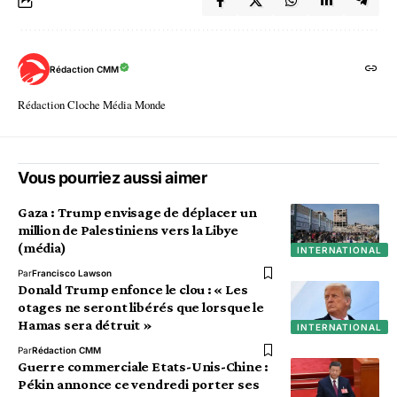
Rédaction CMM
Rédaction Cloche Média Monde
Vous pourriez aussi aimer
Gaza : Trump envisage de déplacer un
million de Palestiniens vers la Libye
(média)
INTERNATIONAL
Par
Francisco Lawson
Donald Trump enfonce le clou : « Les
otages ne seront libérés que lorsque le
Hamas sera détruit »
INTERNATIONAL
Par
Rédaction CMM
Guerre commerciale Etats-Unis-Chine :
Pékin annonce ce vendredi porter ses