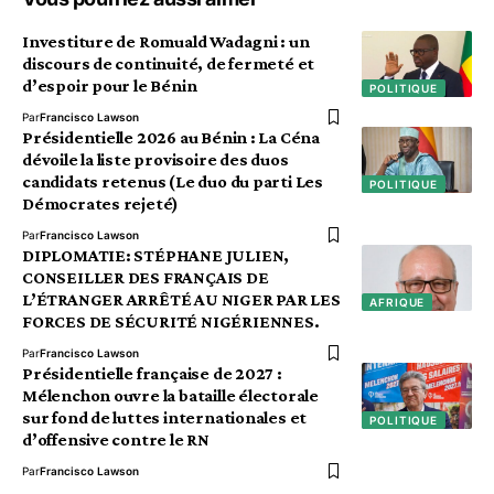
Investiture de Romuald Wadagni : un
discours de continuité, de fermeté et
d’espoir pour le Bénin
POLITIQUE
Par
Francisco Lawson
Présidentielle 2026 au Bénin : La Céna
dévoile la liste provisoire des duos
candidats retenus (Le duo du parti Les
POLITIQUE
Démocrates rejeté)
Par
Francisco Lawson
DIPLOMATIE: STÉPHANE JULIEN,
CONSEILLER DES FRANÇAIS DE
L’ÉTRANGER ARRÊTÉ AU NIGER PAR LES
AFRIQUE
FORCES DE SÉCURITÉ NIGÉRIENNES.
Par
Francisco Lawson
Présidentielle française de 2027 :
Mélenchon ouvre la bataille électorale
sur fond de luttes internationales et
POLITIQUE
d’offensive contre le RN
Par
Francisco Lawson