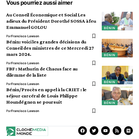
Vous pourriez aussi aimer
Au Conseil Économique et Social Les
adieux du Président Dorothé SOSSA à feu
Emmanuel GOLOU
BÉNIN
Par
Francisco Lawson
Bénin: voici les grandes décisions du
Conseil des ministres de ce Mercredi 27
mars 2024.
BÉNIN
Par
Francisco Lawson
FBF : Mathurin de Chacus face au
dilemme de la liste
BÉNIN
Par
Francisco Lawson
Bénin/Procès en appel à la CRIET : le
séjour carcéral de Louis Philippe
Houndégnon se poursuit
BÉNIN
Par
Francisco Lawson