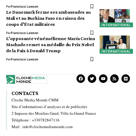
Par
Francisco Lawson
Le Danemark ferme ses ambassades au
Mali et au Burkina Faso en raison des
coups d’État militaires
INTERNATIONAL
Par
Francisco Lawson
L’opposante vénézuélienne María Corina
Machado remet sa médaille du Prix Nobel
de la Paix à Donald Trump
INTERNATIONAL
Par
Francisco Lawson
CONTACTS
Cloche Media Monde CMM
Site d’informations d’analyses et de publicités
2 Impasse des Moulins Gaud, Ville-la-Grand France
Téléphone : +330782847116
Mail : info@clochemediamonde.com