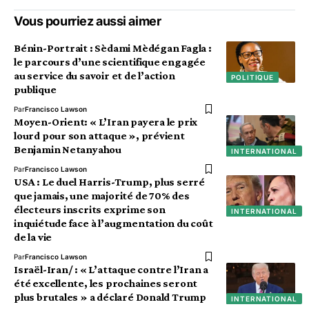
Vous pourriez aussi aimer
Bénin-Portrait : Sèdami Mèdégan Fagla :
le parcours d’une scientifique engagée
au service du savoir et de l’action
POLITIQUE
publique
Par
Francisco Lawson
Moyen-Orient: « L’Iran payera le prix
lourd pour son attaque », prévient
Benjamin Netanyahou
INTERNATIONAL
Par
Francisco Lawson
USA : Le duel Harris-Trump, plus serré
que jamais, une majorité de 70% des
électeurs inscrits exprime son
INTERNATIONAL
inquiétude face à l’augmentation du coût
de la vie
Par
Francisco Lawson
Israël-Iran/ : « L’attaque contre l’Iran a
été excellente, les prochaines seront
plus brutales » a déclaré Donald Trump
INTERNATIONAL