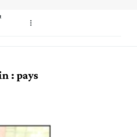
t
in : pays