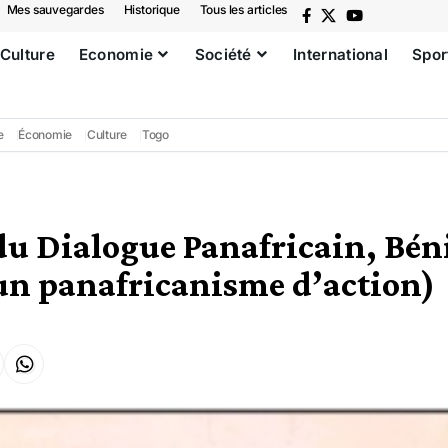
Mes sauvegardes
Historique
Tous les articles
Culture
Economie
Société
International
Spor
e
Économie
Culture
Togo
 du Dialogue Panafricain, Bén
un panafricanisme d’action)