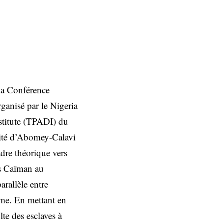
 la Conférence
ganisé par le Nigeria
nstitute (TPADI) du
sité d’Abomey-Calavi
dre théorique vers
is Caïman au
arallèle entre
isme. En mettant en
te des esclaves à