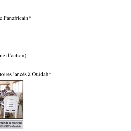
e Panafricain*
me d’action)
toires lancés à Ouidah*