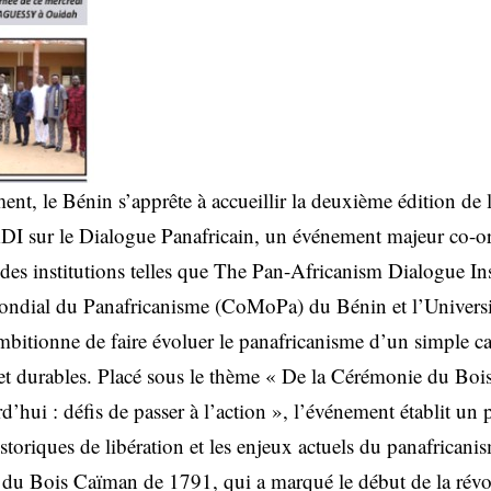
nt, le Bénin s’apprête à accueillir la deuxième édition de
DI sur le Dialogue Panafricain, un événement majeur co-or
r des institutions telles que The Pan-Africanism Dialogue I
Mondial du Panafricanisme (CoMoPa) du Bénin et l’Univer
bitionne de faire évoluer le panafricanisme d’un simple ca
 et durables. Placé sous le thème « De la Cérémonie du Bo
’hui : défis de passer à l’action », l’événement établit un p
historiques de libération et les enjeux actuels du panafrican
du Bois Caïman de 1791, qui a marqué le début de la révol