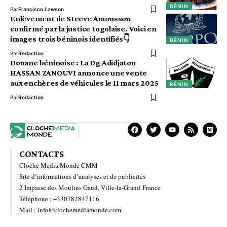
BÉNIN
Par
Francisco Lawson
Enlèvement de Steeve Amoussou
confirmé par la justice togolaise. Voici en
images trois béninois identifiés👇
BÉNIN
Par
Redaction
Douane béninoise : La Dg Adidjatou
HASSAN ZANOUVI annonce une vente
aux enchères de véhicules le 11 mars 2025
BÉNIN
Par
Redaction
CONTACTS
Cloche Media Monde CMM
Site d’informations d’analyses et de publicités
2 Impasse des Moulins Gaud, Ville-la-Grand France
Téléphone : +330782847116
Mail : info@clochemediamonde.com