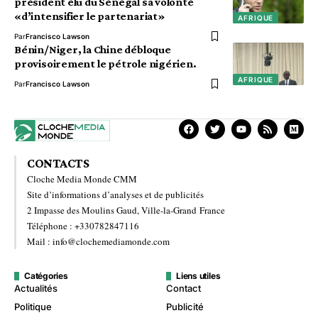
président élu du Sénégal sa volonté
«d’intensifier le partenariat»
AFRIQUE
Par
Francisco Lawson
Bénin/Niger, la Chine débloque
provisoirement le pétrole nigérien.
AFRIQUE
Par
Francisco Lawson
CONTACTS
Cloche Media Monde CMM
Site d’informations d’analyses et de publicités
2 Impasse des Moulins Gaud, Ville-la-Grand France
Téléphone : +330782847116
Mail : info@clochemediamonde.com
Catégories
Liens utiles
Actualités
Contact
Politique
Publicité