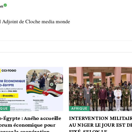
on
l Adjoint de Cloche media monde
IQUE
AFRIQUE
-Égypte : Aného accueille
INTERVENTION MILITAI
forum économique pour
AU NIGER LE JOUR EST D
orcer la coopération
FIXÉ. SELON LE