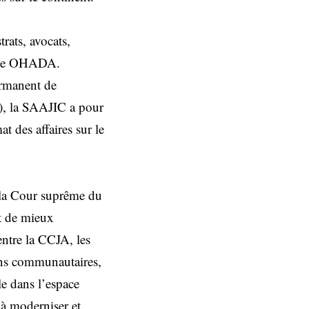
rats, avocats,
pace OHADA.
ermanent de
, la SAAJIC a pour
t des affaires sur le
 la Cour suprême du
it de mieux
entre la CCJA, les
ions communautaires,
le dans l’espace
à moderniser et