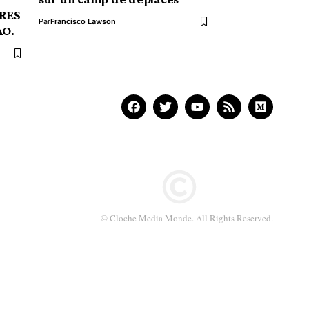
RES
Par
Francisco Lawson
AO.
© Cloche Media Monde. All Rights Reserved.