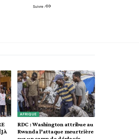
Suivre :
AFRIQUE
RE
RDC : Washington attribue au
ÉJÀ
Rwanda l’attaque meurtrière
sur un camp de déplacés