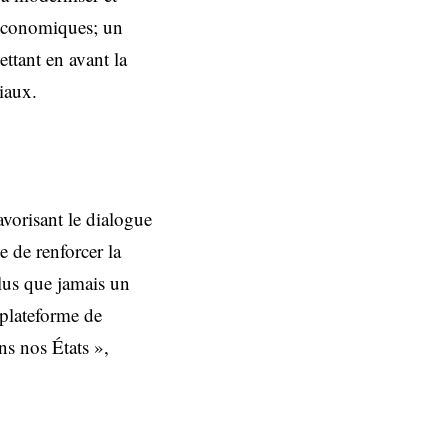
 économiques; un
ttant en avant la
iaux.
avorisant le dialogue
 de renforcer la
lus que jamais un
 plateforme de
ns nos États »,