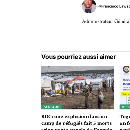
Francisco Laws
Par
Administrateur Généra
Vous pourriez aussi aimer
AFRIQUE
AFR
RDC: une explosion dans un
Togo
camp de réfugiés fait 5 morts
un 
selon porte-parole de l’armée
renf