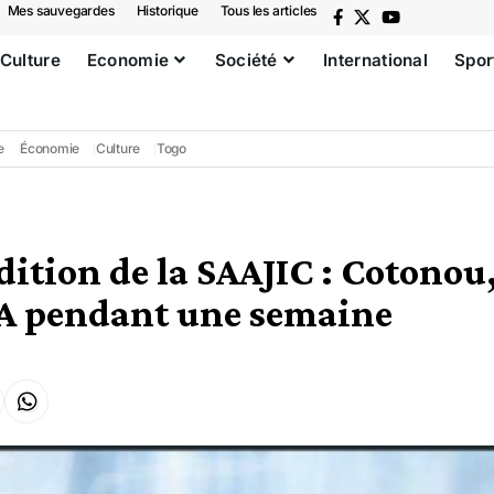
Mes sauvegardes
Historique
Tous les articles
Culture
Economie
Société
International
Spor
e
Économie
Culture
Togo
dition de la SAAJIC : Cotonou,
A pendant une semaine