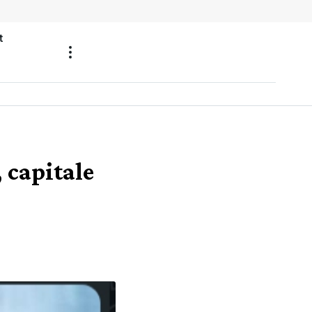
t
 capitale