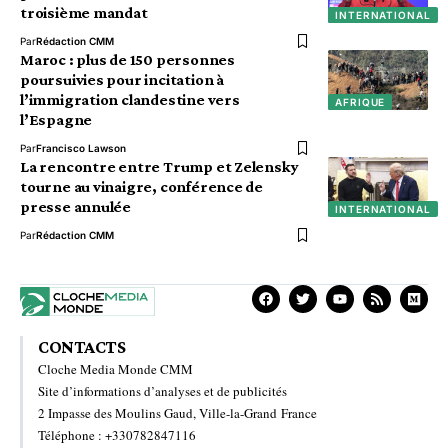
troisième mandat
INTERNATIONAL
Par
Rédaction CMM
Maroc : plus de 150 personnes
poursuivies pour incitation à
l’immigration clandestine vers
AFRIQUE
l’Espagne
Par
Francisco Lawson
La rencontre entre Trump et Zelensky
tourne au vinaigre, conférence de
presse annulée
INTERNATIONAL
Par
Rédaction CMM
CONTACTS
Cloche Media Monde CMM
Site d’informations d’analyses et de publicités
2 Impasse des Moulins Gaud, Ville-la-Grand France
Téléphone : +330782847116