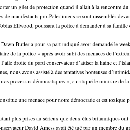
orter un gilet de protection quand il allait à la rencontre du
es de manifestants pro-Palestiniens se sont rassemblés deva
obias Ellwood, poussant la police à demander à sa famille de
te Dawn Butler a pour sa part indiqué avoir demandé le wee
ire de la police » après avoir subi des menaces de l’extrêm
 l’aile droite du parti conservateur d’attiser la haine et l’i
es, nous avons assisté à des tentatives honteuses d’intimid
 nos processus démocratiques », a critiqué le ministre de la
stitue une menace pour notre démocratie et est toxique po
ant plus prises au sérieux que deux élus britanniques ont é
nservateur David Amess avait été tué par un membre du gr