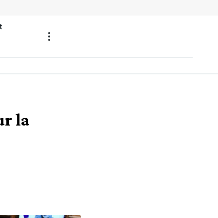
t
r la