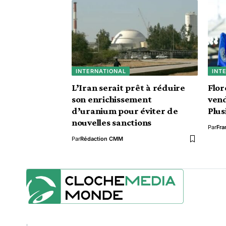
INTERNATIONAL
INT
L’Iran serait prêt à réduire
Flor
son enrichissement
vend
d’uranium pour éviter de
Plus
nouvelles sanctions
Par
Fra
Par
Rédaction CMM