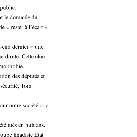
 public.
nt le domicile du
 « rester à l’écart »
k-end dernier « une
e-droite. Cette élue
slamophobie.
ation des députés et
 sécurité, Tom
ur notre société », a-
té tués en huit ans.
oupe jihadiste Etat