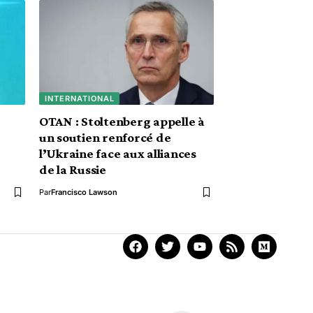
INTERNATIONAL
OTAN : Stoltenberg appelle à
un soutien renforcé de
l’Ukraine face aux alliances
de la Russie
Par
Francisco Lawson