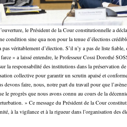
ouverture, le Président de la Cour constitutionnelle a déclar
t une condition sine qua non pour la tenue d’élections crédibl
’y a pas véritablement d’élection. S’il n’y a pas de liste fiabl
e farce » a laissé entendre, le Professeur Cossi Dorothé SO
sur la responsabilité des institutions dans la préservation de 
sation collective pour garantir un scrutin apaisé et confor
 devons faire, nous, notre part du travail pour que l’avèn
que le progrès que nous avons connu au cours de la décennie 
erturbation. » Ce message du Président de la Cour constitu
té, à la vigilance et à la rigueur dans l’organisation des él