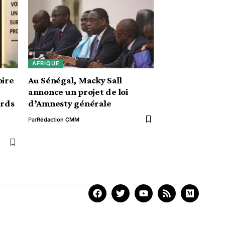
AFRIQUE
oire
Au Sénégal, Macky Sall
annonce un projet de loi
ards
d’Amnesty générale
Par
Rédaction CMM