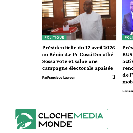
POLITIQUE
POL
Présidentielle du 12 avril 2026
Prés
au Bénin :Le Pr Cossi Dorothé
BUS-
Sossa vote et salue une
acti
campagne électorale apaisée
renc
de l
Par
Francisco Lawson
mobi
Par
Fra