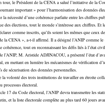
n tour, le Président de la CENA a salué l’initiative de la Co
« tournant important » pour l’harmonisation des données éle
r la nécessité d’une cohérence parfaite entre les chiffres pub
sue des élections, tout le monde s’intéresse aux chiffres. Et 
éclarer comme inscrits, qu’ils soient les mêmes que ceux de
e la CENA », a-t-il affirmé. Il a désigné l’ANIP comme le «
e cohérence, tout en reconnaissant les défis liés à l’état civi
de l’ANIP, M. Aristide ADJINACOU, a présenté l’état d’av
ral, en mettant en lumière les mécanismes de vérification d’i
ifs de sécurisation des données personnelles.
e la volonté des trois institutions de travailler en étroite co
du processus électoral.
le 17 du Code électoral, l’ANIP devra transmettre les statis
tin, et la liste électorale complète au plus tard 60 jours ava