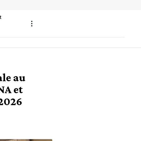
t
ale au
NA et
 2026