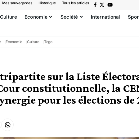
Mes sauvegardes
Historique
Tous les articles
Culture
Economie
Société
International
Spor
e
Économie
Culture
Togo
ripartite sur la Liste Élector
 Cour constitutionnelle, la CE
synergie pour les élections de