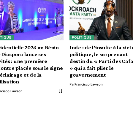
ITIQUE
POLITIQUE
identielle 2026 au Bénin
Inde : de l’insulte à la vict
Diaspora lance ses
politique, le surprenant
vités : une première
destin du « Parti des Caf
ontre placée sous le signe
» qui a fait plier le
’éclairage et de la
gouvernement
lisation
Par
Francisco Lawson
ncisco Lawson