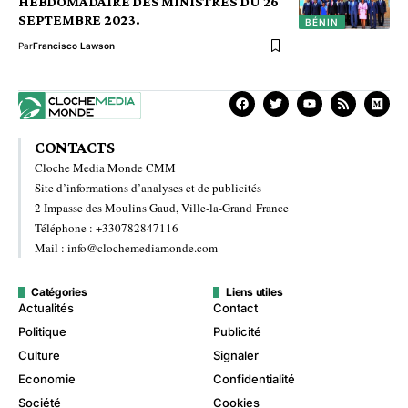
HEBDOMADAIRE DES MINISTRES DU 26
SEPTEMBRE 2023.
BÉNIN
Par
Francisco Lawson
CONTACTS
Cloche Media Monde CMM
Site d’informations d’analyses et de publicités
2 Impasse des Moulins Gaud, Ville-la-Grand France
Téléphone : +330782847116
Mail : info@clochemediamonde.com
Catégories
Liens utiles
Actualités
Contact
Politique
Publicité
Culture
Signaler
Economie
Confidentialité
Société
Cookies