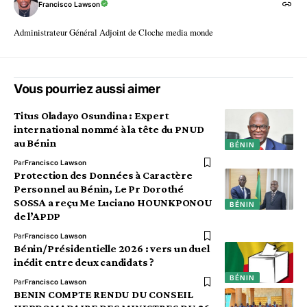
Francisco Lawson
Administrateur Général Adjoint de Cloche media monde
Vous pourriez aussi aimer
Titus Oladayo Osundina : Expert
international nommé à la tête du PNUD
au Bénin
BÉNIN
Par
Francisco Lawson
Protection des Données à Caractère
Personnel au Bénin, Le Pr Dorothé
SOSSA a reçu Me Luciano HOUNKPONOU
BÉNIN
de l’APDP
Par
Francisco Lawson
Bénin/Présidentielle 2026 : vers un duel
inédit entre deux candidats ?
BÉNIN
Par
Francisco Lawson
BENIN COMPTE RENDU DU CONSEIL