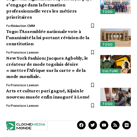
s’engage dans la formation
professionnelle vers les métiers
TOGO
prioritaires
Par
Rédaction CMM
Togo: l’Assemblée nationale vote à
l’unanimité la loi portant révision de la
constitution
TOGO
Par
Francisco Lawson
New York Fashion: Jacques Agbobly, le
créateur de mode togolais désire
« mettre l’Afrique sur la carte » de la
CULTURE
mode mondiale.
Par
Francisco Lawson
Arts et culture: pari gagné, Kijain le
nouveau musée enfin inauguré à Lomé
TOGO
Par
Francisco Lawson