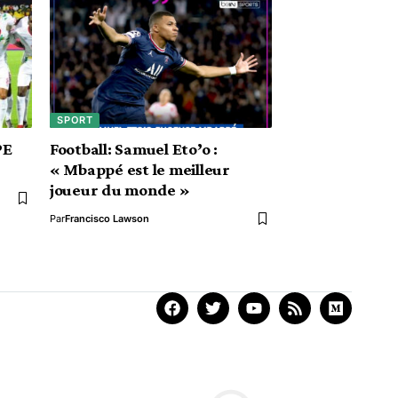
SPORT
PE
Football: Samuel Eto’o :
« Mbappé est le meilleur
joueur du monde »
Par
Francisco Lawson