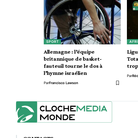
SPORT
AFR
Allemagne : l’équipe
Ligu
britannique de basket-
Tota
fauteuil tourne le dos à
trop
l’hymne israélien
Par
Ré
Par
Francisco Lawson