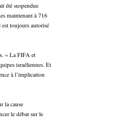
vait été suspendue
mes maintenant à 716
 est toujours autorisé
és. « La FIFA et
uipes israéliennes. Et
rence à l’implication
r la cause
ncer le débat sur le