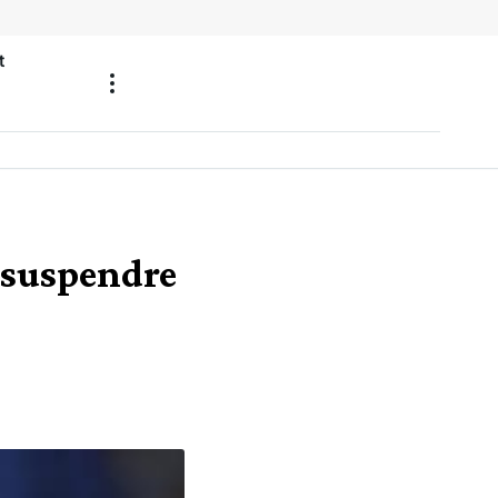
t
à suspendre