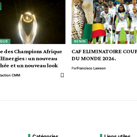
IQUE
BÉNIN
e des Champions Afrique
CAF ELIMINATOIRE COU
lEnergies : un nouveau
DU MONDE 2026.
hée et un nouveau look
Par
Francisco Lawson
daction CMM
Catégories
Liens utiles