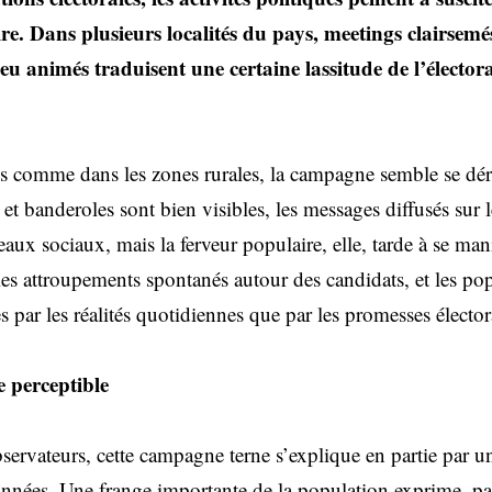
. Dans plusieurs localités du pays, meetings clairsemé
eu animés traduisent une certaine lassitude de l’électora
es comme dans les zones rurales, la campagne semble se dé
 et banderoles sont bien visibles, les messages diffusés sur 
seaux sociaux, mais la ferveur populaire, elle, tarde à se mani
 les attroupements spontanés autour des candidats, et les po
par les réalités quotidiennes que par les promesses élector
e perceptible
rvateurs, cette campagne terne s’explique en partie par un
années. Une frange importante de la population exprime, pa