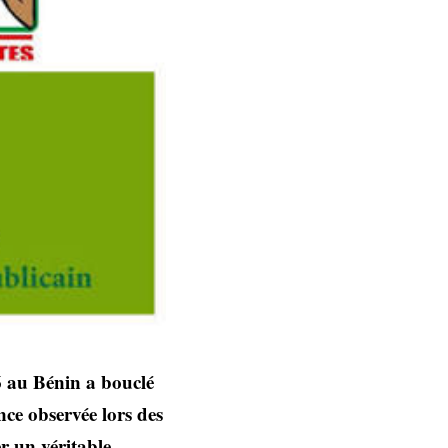
26 au Bénin a bouclé
ce observée lors des
er un véritable