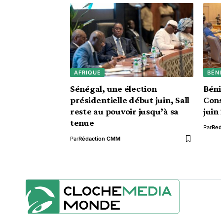
AFRIQUE
BÉN
Sénégal, une élection
Béni
présidentielle début juin, Sall
Cons
reste au pouvoir jusqu’à sa
juin
tenue
Par
Red
Par
Rédaction CMM