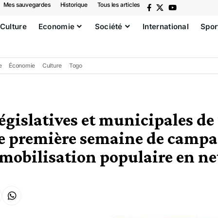
Mes sauvegardes
Historique
Tous les articles
Culture
Economie
Société
International
Spor
e
Économie
Culture
Togo
législatives et municipales d
e première semaine de camp
 mobilisation populaire en ne