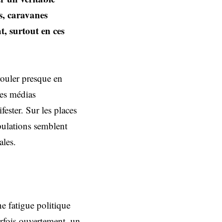
s, caravanes
t, surtout en ces
rouler presque en
les médias
fester. Sur les places
pulations semblent
ales.
e fatigue politique
rfois ouvertement, un