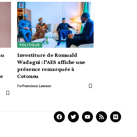
POLITIQUE
au
Investiture de Romuald
Wadagni : l’AES affiche une
présence remarquée à
ve
Cotonou
Par
Francisco Lawson