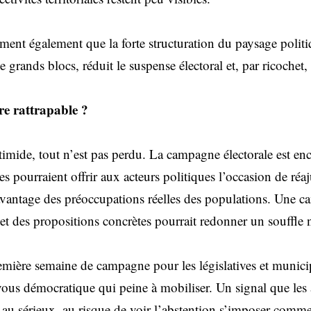
iment également que la forte structuration du paysage polit
grands blocs, réduit le suspense électoral et, par ricochet, 
e rattrapable ?
imide, tout n’est pas perdu. La campagne électorale est enc
s pourraient offrir aux acteurs politiques l’occasion de réa
avantage des préoccupations réelles des populations. Une c
é et des propositions concrètes pourrait redonner un souffle
remière semaine de campagne pour les législatives et munici
ous démocratique qui peine à mobiliser. Un signal que les 
au sérieux, au risque de voir l’abstention s’imposer comme l