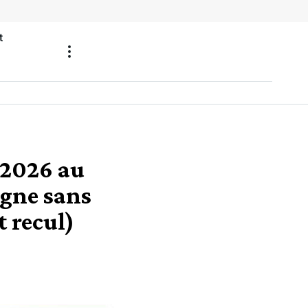
t
e 2026 au
agne sans
t recul)