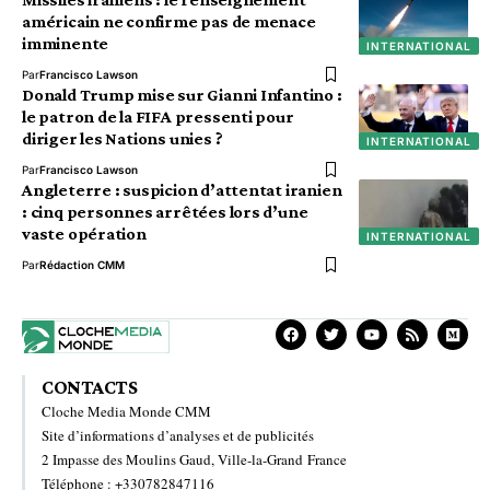
américain ne confirme pas de menace
imminente
INTERNATIONAL
Par
Francisco Lawson
Donald Trump mise sur Gianni Infantino :
le patron de la FIFA pressenti pour
diriger les Nations unies ?
INTERNATIONAL
Par
Francisco Lawson
Angleterre : suspicion d’attentat iranien
: cinq personnes arrêtées lors d’une
vaste opération
INTERNATIONAL
Par
Rédaction CMM
CONTACTS
Cloche Media Monde CMM
Site d’informations d’analyses et de publicités
2 Impasse des Moulins Gaud, Ville-la-Grand France
Téléphone : +330782847116