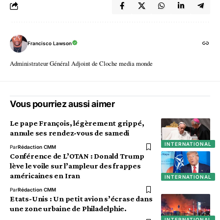
Francisco Lawson
Administrateur Général Adjoint de Cloche media monde
Vous pourriez aussi aimer
Le pape François, légèrement grippé,
annule ses rendez-vous de samedi
INTERNATIONAL
Par
Rédaction CMM
Conférence de L’OTAN : Donald Trump
lève le voile sur l’ampleur des frappes
américaines en Iran
INTERNATIONAL
Par
Rédaction CMM
Etats-Unis : Un petit avion s’écrase dans
une zone urbaine de Philadelphie.
INTERNATIONAL