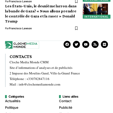
Par
Francisco Lawson
Les États-Unis, le deuxième larron dans
la bande de Gaza? « Nous allons prendre
le contrôle de Gaza et la raser » Donald
INTERNATIONAL
Trump
Par
Francisco Lawson
CONTACTS
Cloche Media Monde CMM
Site d’informations d’analyses et de publicités
2 Impasse des Moulins Gaud, Ville-la-Grand France
Téléphone : +330782847116
Mail : info@clochemediamonde.com
Catégories
Liens utiles
Actualités
Contact
Politique
Publicité