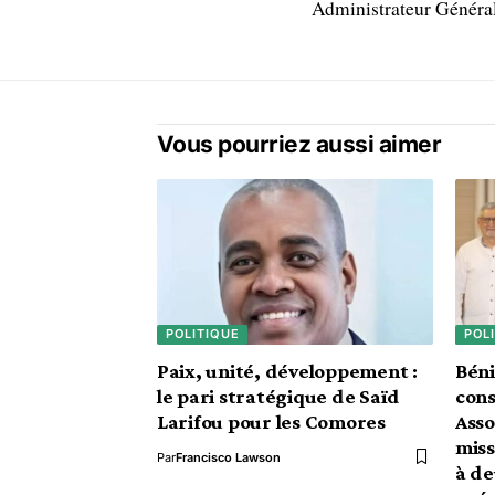
Administrateur Généra
Vous pourriez aussi aimer
POLITIQUE
POL
Paix, unité, développement :
Béni
le pari stratégique de Saïd
cons
Larifou pour les Comores
Asso
miss
Par
Francisco Lawson
à de