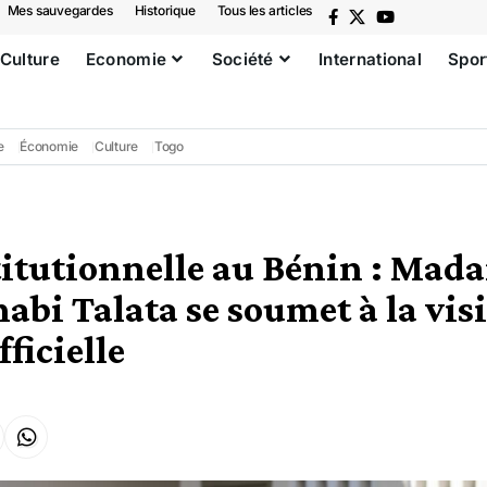
Mes sauvegardes
Historique
Tous les articles
Culture
Economie
Société
International
Spor
e
Économie
Culture
Togo
itutionnelle au Bénin : Mad
bi Talata se soumet à la visi
ficielle