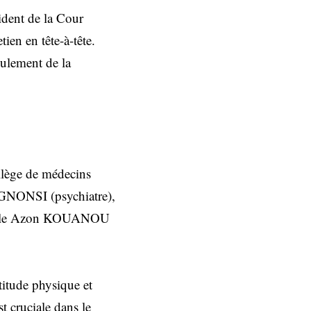
sident de la Cour
ien en tête-à-tête.
oulement de la
llège de médecins
EGNONSI (psychiatre),
Angèle Azon KOUANOU
titude physique et
st cruciale dans le