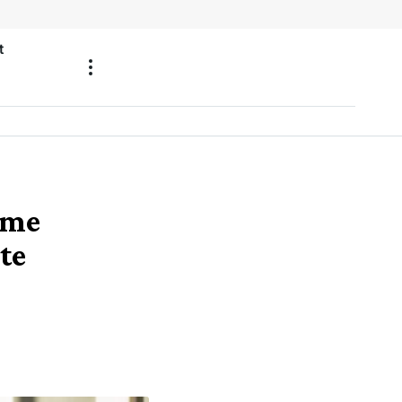
t
ame
te