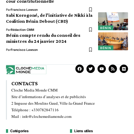
cour constitutionnelle
Par
Francisco Lawson
Sabi Korogoné, de l’initiative de Nikki à la
Coalition Bénin Debout (CBD)
BÉNIN
Par
Rédaction CMM
Bénin compte rendu du conseil des
ministres du 24 janvier 2024
BÉNIN
Par
Francisco Lawson
CONTACTS
Cloche Media Monde CMM
Site d’informations d’analyses et de publicités
2 Impasse des Moulins Gaud, Ville-la-Grand France
Téléphone : +330782847116
Mail : info@clochemediamonde.com
Catégories
Liens utiles