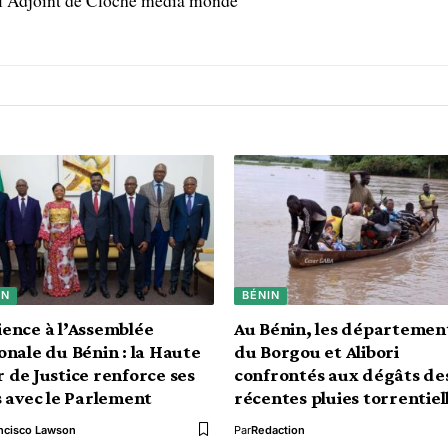
l Adjoint de Cloche media monde
IN
BÉNIN
ence à l’Assemblée
Au Bénin, les départemen
onale du Bénin : la Haute
du Borgou et Alibori
 de Justice renforce ses
confrontés aux dégâts de
s avec le Parlement
récentes pluies torrentiel
ncisco Lawson
Par
Redaction