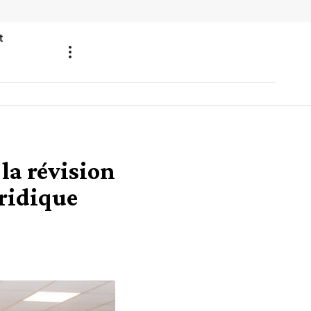
t
 la révision
uridique