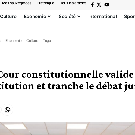
Mes sauvegardes
Historique
Tous les articles
Culture
Economie
Société
International
Spor
e
Économie
Culture
Togo
Cour constitutionnelle valide
titution et tranche le débat j