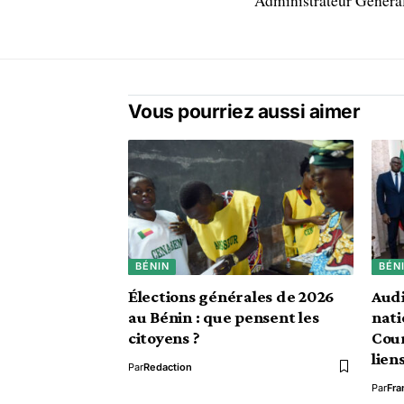
Administrateur Généra
Vous pourriez aussi aimer
BÉNIN
BÉN
Élections générales de 2026
Audi
au Bénin : que pensent les
nati
citoyens ?
Cour
lien
Par
Redaction
Par
Fra