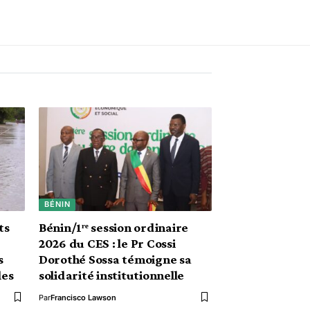
BÉNIN
ts
Bénin/1ʳᵉ session ordinaire
2026 du CES : le Pr Cossi
s
Dorothé Sossa témoigne sa
les
solidarité institutionnelle
Par
Francisco Lawson