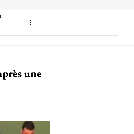
t
 après une