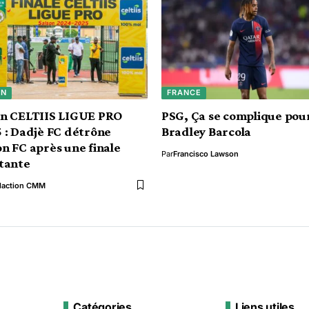
IN
FRANCE
in CELTIIS LIGUE PRO
PSG, Ça se complique pou
 : Dadjè FC détrône
Bradley Barcola
n FC après une finale
Par
Francisco Lawson
tante
daction CMM
Catégories
Liens utiles