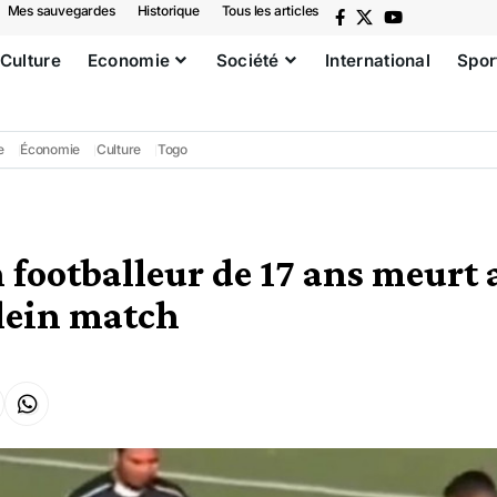
Mes sauvegardes
Historique
Tous les articles
Culture
Economie
Société
International
Spor
e
Économie
Culture
Togo
n footballeur de 17 ans meurt
lein match