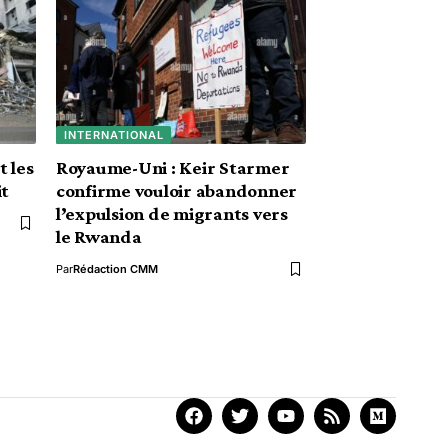
INTERNATIONAL
t les
Royaume-Uni : Keir Starmer
it
confirme vouloir abandonner
l’expulsion de migrants vers
le Rwanda
Par
Rédaction CMM