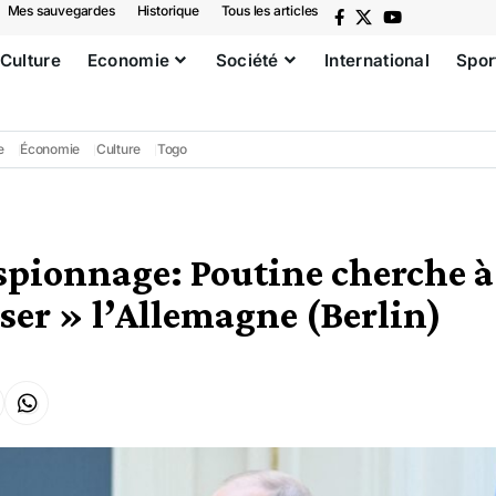
Mes sauvegardes
Historique
Tous les articles
Culture
Economie
Société
International
Spor
e
Économie
Culture
Togo
espionnage: Poutine cherche à
iser » l’Allemagne (Berlin)