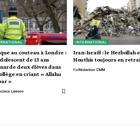
ERNATIONAL
INTERNATIONAL
que au couteau à Londre :
Iran-Israël : le Hezbollah e
dolescent de 13 ans
Houthis toujours en retra
narde deux élèves dans
Par
Rédaction CMM
ollège en criant « Allahu
bar »
ncisco Lawson