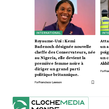
INTERNATIONAL
INT
Royaume-Uni : Kemi
Atta
Badenoch désignée nouvelle
un a
cheffe des Conservateurs, née
poig
au Nigeria, elle devient la
un c
première femme noire à
Akh
diriger un grand parti
Par
Fra
politique britannique.
Par
Francisco Lawson