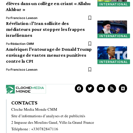
élèves dans un collège en criant « Allahu
INTERNATIONAL
Akhbar »
Par
Francisco Lawson
Révélation : l’Iran sollicite des
médiateurs pour stopper les frappes
israéliennes
INTERNATIONAL
Par
Rédaction CMM
Amérique: l’entourage de Donald Trump
envisage de vastes mesures punitives
contre la CPI
INTERNATIONAL
Par
Francisco Lawson
CONTACTS
Cloche Media Monde CMM
Site d’informations d’analyses et de publicités
2 Impasse des Moulins Gaud, Ville-la-Grand France
Téléphone : +330782847116