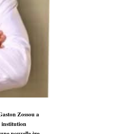
 Gaston Zossou a
 institution
une nouvelle ère