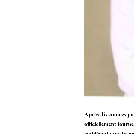
Après dix années pas
officiellement tourné
emblématique du pay