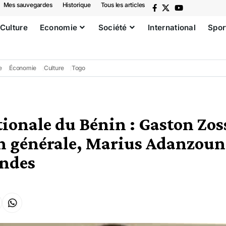
Mes sauvegardes
Historique
Tous les articles
Culture
Economie
Société
International
Spor
e
Économie
Culture
Togo
tionale du Bénin : Gaston Zos
on générale, Marius Adanzou
ndes