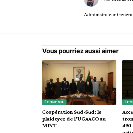
Administrateur Généra
Vous pourriez aussi aimer
ÉCONOMIE
ÉCO
Coopération Sud-Sud: le
Accu
plaidoyer de l’UGAACO au
trom
MINT
490 
acti