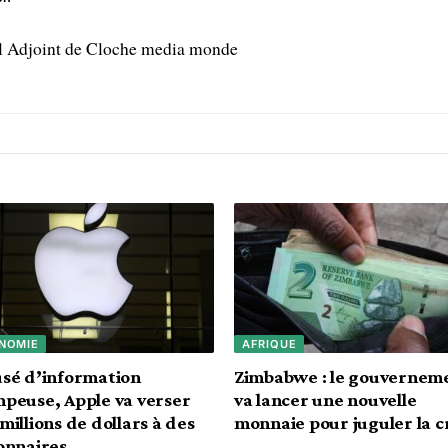
l Adjoint de Cloche media monde
NOMIE
AFRIQUE
sé d’information
Zimbabwe : le gouvernem
peuse, Apple va verser
va lancer une nouvelle
millions de dollars à des
monnaie pour juguler la cr
onnaires