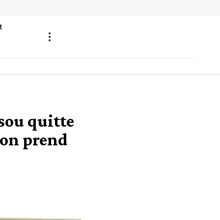
t
sou quitte
non prend