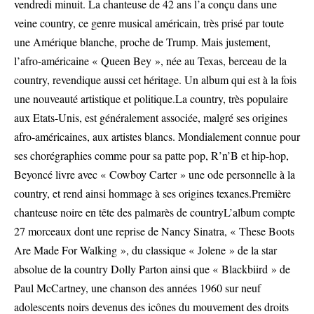
vendredi minuit. La chanteuse de 42 ans l’a conçu dans une
veine country, ce genre musical américain, très prisé par toute
une Amérique blanche, proche de Trump. Mais justement,
l’afro-américaine « Queen Bey », née au Texas, berceau de la
country, revendique aussi cet héritage. Un album qui est à la fois
une nouveauté artistique et politique.La country, très populaire
aux Etats-Unis, est généralement associée, malgré ses origines
afro-américaines, aux artistes blancs. Mondialement connue pour
ses chorégraphies comme pour sa patte pop, R’n’B et hip-hop,
Beyoncé livre avec « Cowboy Carter » une ode personnelle à la
country, et rend ainsi hommage à ses origines texanes.Première
chanteuse noire en tête des palmarès de countryL’album compte
27 morceaux dont une reprise de Nancy Sinatra, « These Boots
Are Made For Walking », du classique « Jolene » de la star
absolue de la country Dolly Parton ainsi que « Blackbiird » de
Paul McCartney, une chanson des années 1960 sur neuf
adolescents noirs devenus des icônes du mouvement des droits