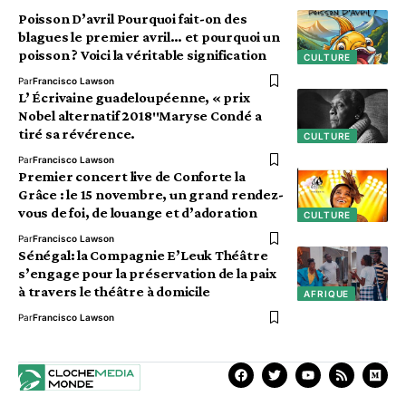
Poisson D’avril Pourquoi fait-on des
blagues le premier avril… et pourquoi un
poisson ? Voici la véritable signification
CULTURE
Par
Francisco Lawson
L’ Écrivaine guadeloupéenne, « prix
Nobel alternatif 2018″Maryse Condé a
tiré sa révérence.
CULTURE
Par
Francisco Lawson
Premier concert live de Conforte la
Grâce : le 15 novembre, un grand rendez-
vous de foi, de louange et d’adoration
CULTURE
Par
Francisco Lawson
Sénégal: la Compagnie E’Leuk Théâtre
s’engage pour la préservation de la paix
à travers le théâtre à domicile
AFRIQUE
Par
Francisco Lawson